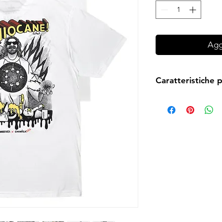
Aggi
Caratteristiche 
T-shirt 100% cotone r
Dubbi sulla taglia?
Que
in lavatrice in acqua
preservare al meglio 
nel dubbio,
la taglia
Tabella Taglie