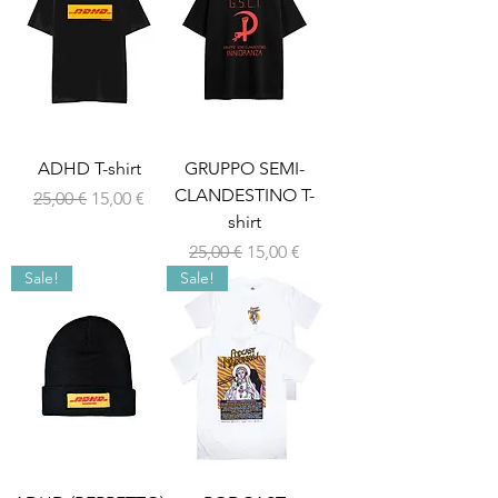
ADHD T-shirt
GRUPPO SEMI-
CLANDESTINO T-
Prezzo regolare
Prezzo scontato
25,00 €
15,00 €
shirt
Prezzo regolare
Prezzo scontato
25,00 €
15,00 €
Sale!
Sale!