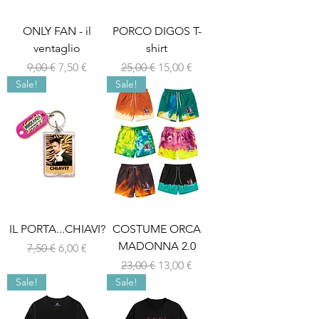
ONLY FAN - il
PORCO DIGOS T-
ventaglio
shirt
Prezzo regolare
Prezzo scontato
Prezzo regolare
Prezzo scontato
9,00 €
7,50 €
25,00 €
15,00 €
Sale!
Sale!
IL PORTA...CHIAVI?
COSTUME ORCA
MADONNA 2.0
Prezzo regolare
Prezzo scontato
7,50 €
6,00 €
Prezzo regolare
Prezzo scontato
23,00 €
13,00 €
Sale!
Sale!