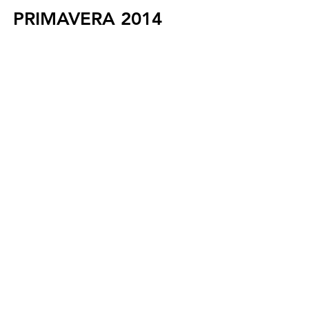
PRIMAVERA 2014
Apertura Boutique
Ios Island, Greece
OTTOBRE 2022