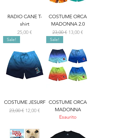
RADIO CANE T-
COSTUME ORCA
shirt
MADONNA 2.0
Prezzo
Prezzo regolare
Prezzo scontato
25,00 €
23,00 €
13,00 €
Sale!
Sale!
COSTUME JESURF
COSTUME ORCA
MADONNA
Prezzo regolare
Prezzo scontato
23,00 €
12,00 €
Esaurito