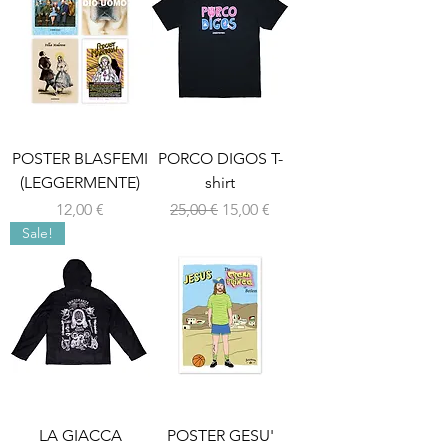
POSTER BLASFEMI
PORCO DIGOS T-
(LEGGERMENTE)
shirt
Prezzo
Prezzo regolare
Prezzo scontato
12,00 €
25,00 €
15,00 €
Sale!
LA GIACCA
POSTER GESU'