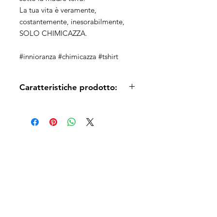
La tua vita è veramente,
costantemente, inesorabilmente,
SOLO CHIMICAZZA.
#innioranza #chimicazza #tshirt
Caratteristiche prodotto:
T-shirt 100% cotone ring spun, stampa
serigrafica.
Dubbi sulla taglia?
Questo prodotto
veste giusto. Lavare in lavatrice in
Robba simile:
acqua fredda (massimo 30 gradi) per
preservare al meglio dimensioni e
colori. Consigliamo, nel dubbio,
la
taglia più grande
.
Tabella Taglie