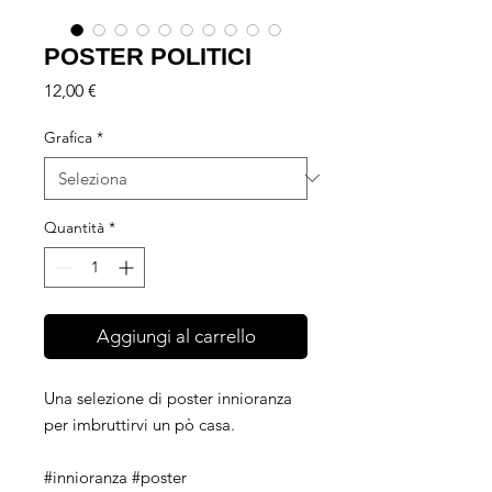
POSTER POLITICI
Prezzo
12,00 €
Grafica
*
Quantità
*
Aggiungi al carrello
Una selezione di poster innioranza
per imbruttirvi un pò casa.
#innioranza #poster