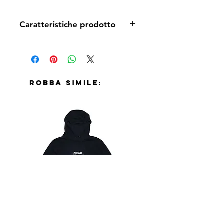
Caratteristiche prodotto
Poster formato A3, viene spedito in
tubo protettivo a prova di corriere.
Robba simile: